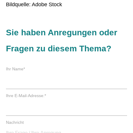
Bildquelle: Adobe Stock
Sie haben Anregungen oder
Fragen zu diesem Thema?
P
Ihr Name
*
f
l
i
c
P
Ihre E-Mail-Adresse:
*
h
f
t
l
f
i
e
c
Nachricht
l
h
d
t