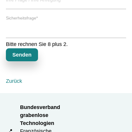
f
e
P
l
Sicherheitsfrage
*
f
d
l
i
c
Bitte rechnen Sie 8 plus 2.
h
t
Senden
f
e
l
d
Zurück
Bundesverband
grabenlose
Technologien
📍
Französische