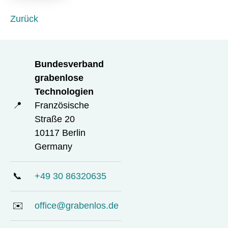
l
d
Zurück
Bundesverband
grabenlose
Technologien
📍
Französische
Straße 20
10117 Berlin
Germany
📞
+49 30 86320635
✉️
office@grabenlos.de