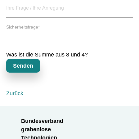
d
t
f
e
P
l
Sicherheitsfrage
*
f
d
l
i
c
Was ist die Summe aus 8 und 4?
h
t
Senden
f
e
l
d
Zurück
Bundesverband
grabenlose
Technologien