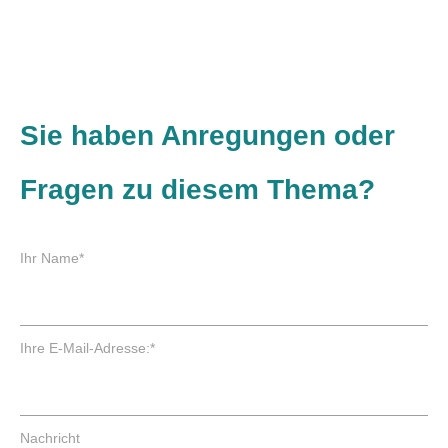
Sie haben Anregungen oder
Fragen zu diesem Thema?
P
Ihr Name
*
f
l
i
c
P
Ihre E-Mail-Adresse:
*
h
f
t
l
f
i
e
c
Nachricht
l
h