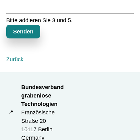
l
i
c
Bitte addieren Sie 3 und 5.
h
t
Senden
f
e
l
d
Zurück
Bundesverband
grabenlose
Technologien
📍
Französische
Straße 20
10117 Berlin
Germany