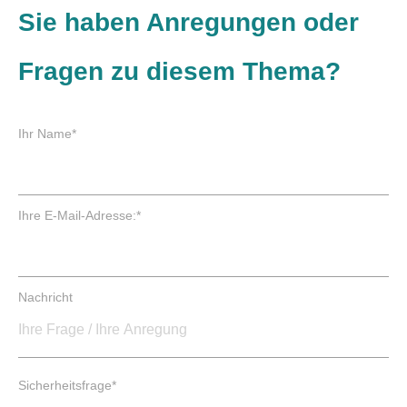
Sie haben Anregungen oder
Fragen zu diesem Thema?
P
Ihr Name
*
f
l
i
c
P
Ihre E-Mail-Adresse:
*
h
f
t
l
f
i
e
c
Nachricht
l
h
d
t
f
e
P
l
Sicherheitsfrage
*
f
d