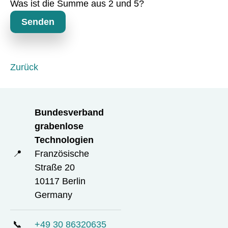
Was ist die Summe aus 2 und 5?
h
t
Senden
f
e
l
d
Zurück
Bundesverband
grabenlose
Technologien
📍
Französische
Straße 20
10117 Berlin
Germany
📞
+49 30 86320635