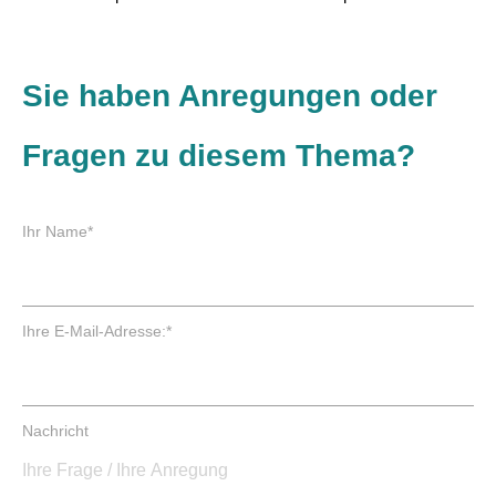
Sie haben Anregungen oder
Fragen zu diesem Thema?
P
Ihr Name
*
f
l
i
c
P
Ihre E-Mail-Adresse:
*
h
f
t
l
f
i
e
c
Nachricht
l
h
d
t
f