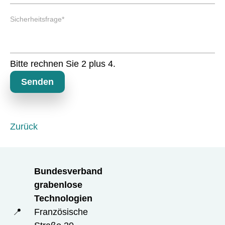
e
P
l
Sicherheitsfrage
*
f
d
l
i
c
Bitte rechnen Sie 2 plus 4.
h
t
Senden
f
e
l
d
Zurück
Bundesverband
grabenlose
Technologien
📍
Französische