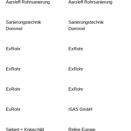
Aarsleff Rohrsanierung
Aarsleff Rohrsanierung
Sanierungstechnik
Sanierungstechnik
Dommel
Dommel
ExRohr
ExRohr
ExRohr
ExRohr
ExRohr
ExRohr
ExRohr
ISAS GmbH
Siebert + Knipschild
Reline Europe