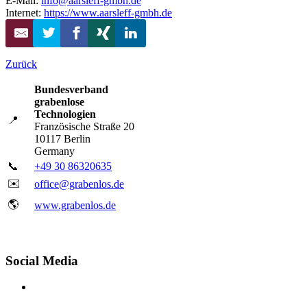
E-Mail:
info@aarsleff-gmbh.de
Internet:
https://www.aarsleff-gmbh.de
Zurück
Bundesverband
grabenlose
Technologien
📍
Französische Straße 20
10117 Berlin
Germany
📞
+49 30 86320635
✉️
office@grabenlos.de
🌎
www.grabenlos.de
Social Media