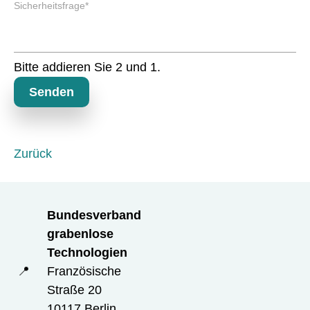
P
l
Sicherheitsfrage
*
f
d
l
i
c
Bitte addieren Sie 2 und 1.
h
t
Senden
f
e
l
d
Zurück
Bundesverband
grabenlose
Technologien
📍
Französische
Straße 20
10117 Berlin