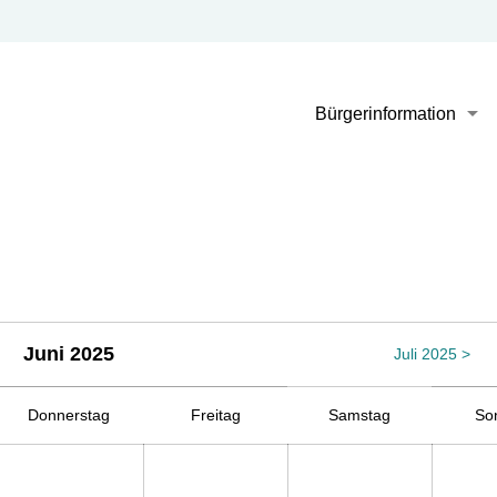
N
Bürgerinformation
a
v
i
g
a
t
i
o
Juni 2025
Juli 2025 >
n
ü
Donnerstag
Freitag
Samstag
So
b
e
r