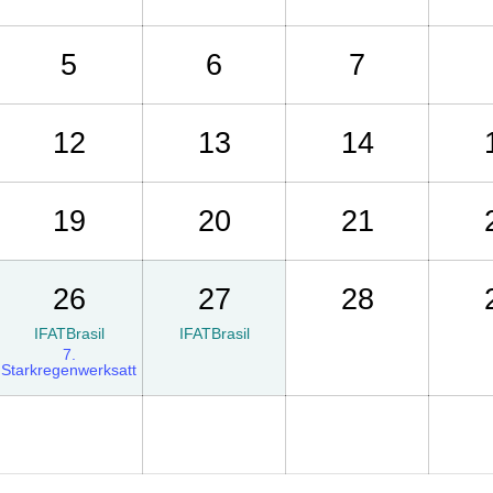
s
p
5
6
7
r
i
12
13
14
n
g
e
19
20
21
n
26
27
28
IFATBrasil
IFATBrasil
7.
Starkregenwerksatt