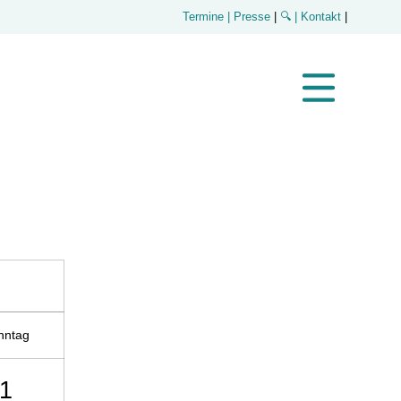
Termine
| Presse
|
🔍
| Kontakt
|
nntag
1