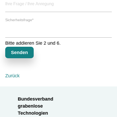
d
t
f
e
P
l
Sicherheitsfrage
*
f
d
l
i
c
Bitte addieren Sie 2 und 6.
h
t
Senden
f
e
l
d
Zurück
Bundesverband
grabenlose
Technologien