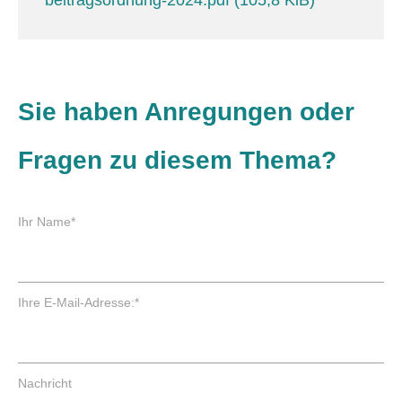
Sie haben Anregungen oder
Fragen zu diesem Thema?
P
Ihr Name
*
f
l
i
c
P
Ihre E-Mail-Adresse:
*
h
f
t
l
f
i
e
c
Nachricht
l
h