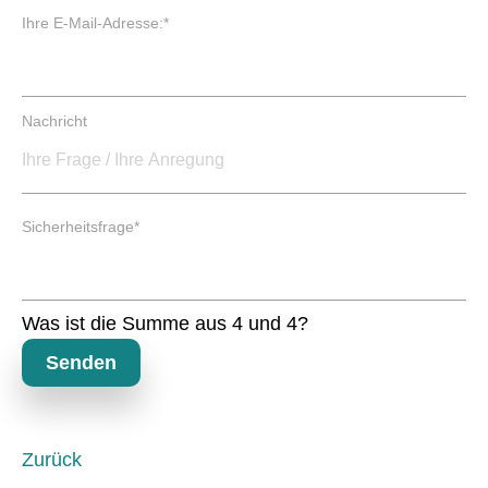
c
P
Ihre E-Mail-Adresse:
*
h
f
t
l
f
i
e
c
Nachricht
l
h
d
t
f
e
P
l
Sicherheitsfrage
*
f
d
l
i
c
Was ist die Summe aus 4 und 4?
h
t
Senden
f
e
l
d
Zurück