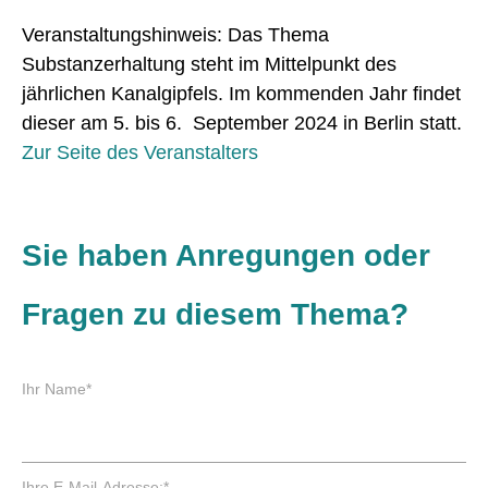
Veranstaltungshinweis: Das Thema
Substanzerhaltung steht im Mittelpunkt des
jährlichen Kanalgipfels. Im kommenden Jahr findet
dieser am 5. bis 6. September 2024 in Berlin statt.
Zur Seite des Veranstalters
Sie haben Anregungen oder
Fragen zu diesem Thema?
P
Ihr Name
*
f
l
i
c
P
Ihre E-Mail-Adresse:
*