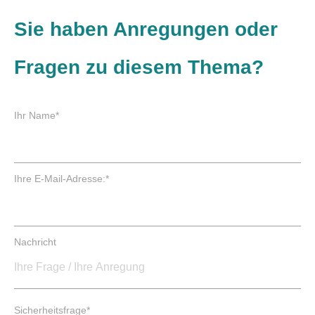
Sie haben Anregungen oder
Fragen zu diesem Thema?
P
Ihr Name
*
f
l
i
c
P
Ihre E-Mail-Adresse:
*
h
f
t
l
f
i
e
c
Nachricht
l
h
d
t
f
e
P
l
Sicherheitsfrage
*