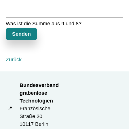
f
d
l
i
c
Was ist die Summe aus 9 und 8?
h
t
Senden
f
e
l
d
Zurück
Bundesverband
grabenlose
Technologien
📍
Französische
Straße 20
10117 Berlin