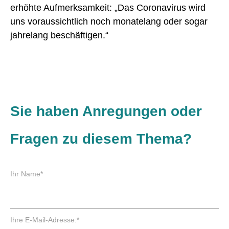
erhöhte Aufmerksamkeit: „Das Coronavirus wird
uns voraussichtlich noch monatelang oder sogar
jahrelang beschäftigen.“
Sie haben Anregungen oder
Fragen zu diesem Thema?
P
Ihr Name
*
f
l
i
c
P
Ihre E-Mail-Adresse:
*
h
f