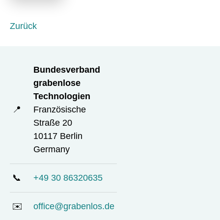
e
l
d
Zurück
Bundesverband
grabenlose
Technologien
📍
Französische
Straße 20
10117 Berlin
Germany
📞
+49 30 86320635
✉️
office@grabenlos.de