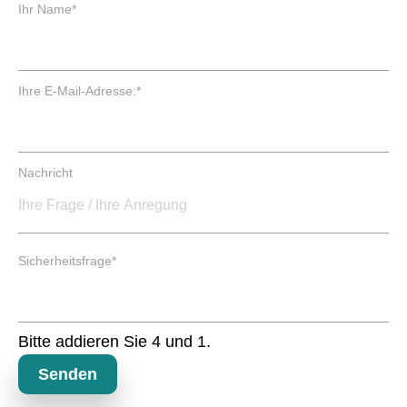
P
Ihr Name
*
f
l
i
c
P
Ihre E-Mail-Adresse:
*
h
f
t
l
f
i
e
c
Nachricht
l
h
d
t
f
e
P
l
Sicherheitsfrage
*
f
d
l
i
c
Bitte addieren Sie 4 und 1.
h
t
Senden
f