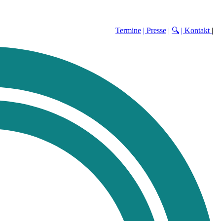
Termine
| Presse
|
🔍
| Kontakt
|