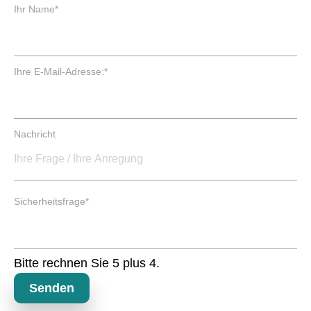
P
Ihr Name
*
f
l
i
c
P
Ihre E-Mail-Adresse:
*
h
f
t
l
f
i
e
c
Nachricht
l
h
d
t
f
e
P
l
Sicherheitsfrage
*
f
d
l
i
c
Bitte rechnen Sie 5 plus 4.
h
t
Senden
f