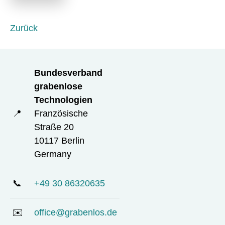
e
l
d
Zurück
Bundesverband
grabenlose
Technologien
📍
Französische
Straße 20
10117 Berlin
Germany
📞
+49 30 86320635
✉️
office@grabenlos.de