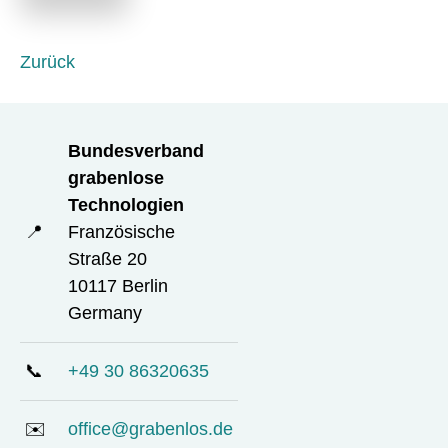
e
l
d
Zurück
Bundesverband
grabenlose
Technologien
📍
Französische
Straße 20
10117 Berlin
Germany
📞
+49 30 86320635
✉️
office@grabenlos.de