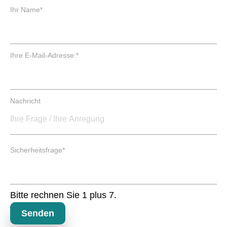
P
Ihr Name
*
f
l
i
c
P
Ihre E-Mail-Adresse:
*
h
f
t
l
f
i
e
c
Nachricht
l
h
d
t
f
e
P
l
Sicherheitsfrage
*
f
d
l
i
c
Bitte rechnen Sie 1 plus 7.
h
t
Senden
f