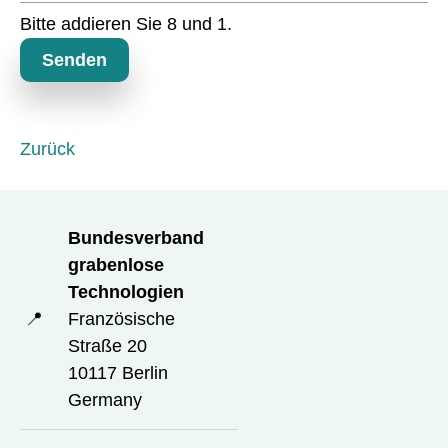
c
Bitte addieren Sie 8 und 1.
h
t
Senden
f
e
l
d
Zurück
Bundesverband
grabenlose
Technologien
📍
Französische
Straße 20
10117 Berlin
Germany