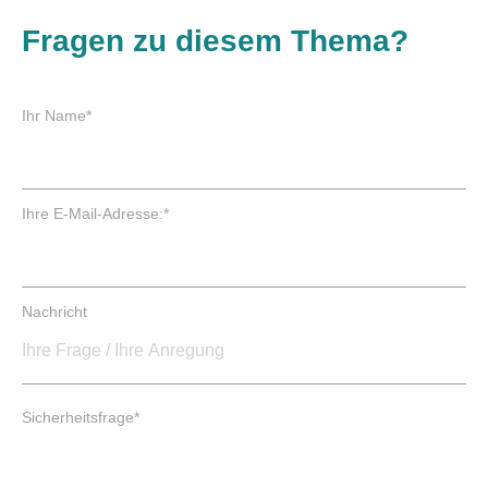
Fragen zu diesem Thema?
P
Ihr Name
*
f
l
i
c
P
Ihre E-Mail-Adresse:
*
h
f
t
l
f
i
e
c
Nachricht
l
h
d
t
f
e
P
l
Sicherheitsfrage
*
f
d
l
i