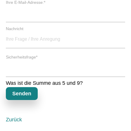
P
Ihre E-Mail-Adresse:
*
h
f
t
l
f
i
e
c
Nachricht
l
h
d
t
f
e
P
l
Sicherheitsfrage
*
f
d
l
i
c
Was ist die Summe aus 5 und 9?
h
t
Senden
f
e
l
d
Zurück