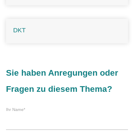
DKT
Sie haben Anregungen oder
Fragen zu diesem Thema?
P
Ihr Name
*
f
l
i
c