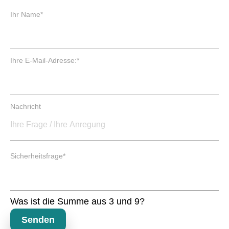
P
Ihr Name
*
f
l
i
c
P
Ihre E-Mail-Adresse:
*
h
f
t
l
f
i
e
c
Nachricht
l
h
d
t
f
e
P
l
Sicherheitsfrage
*
f
d
l
i
c
Was ist die Summe aus 3 und 9?
h
t
Senden
f