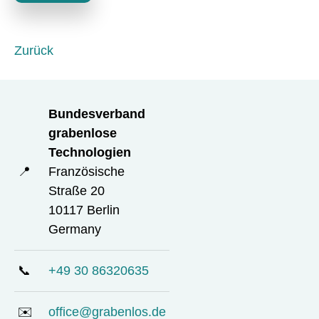
e
l
d
Zurück
Bundesverband
grabenlose
Technologien
📍
Französische
Straße 20
10117 Berlin
Germany
📞
+49 30 86320635
✉️
office@grabenlos.de