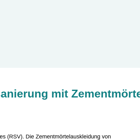
s
p
r
i
n
g
e
n
sanierung mit Zementmörte
es (RSV). Die Zementmörtelauskleidung von