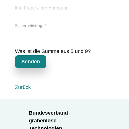
h
d
t
f
e
P
l
Sicherheitsfrage
*
f
d
l
i
c
Was ist die Summe aus 5 und 9?
h
t
Senden
f
e
l
d
Zurück
Bundesverband
grabenlose
Technologien