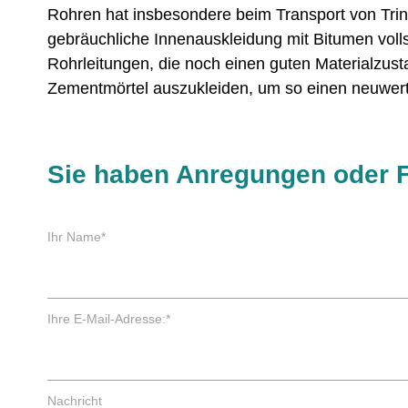
Rohren hat insbesondere beim Transport von Trin
gebräuchliche Innenauskleidung mit Bitumen vollst
Rohrleitungen, die noch einen guten Materialzust
Zementmörtel auszukleiden, um so einen neuwert
Sie haben Anregungen oder 
P
Ihr Name
*
f
l
i
c
P
Ihre E-Mail-Adresse:
*
h
f
t
l
f
i
e
c
Nachricht
l