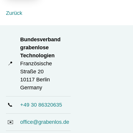
l
d
Zurück
Bundesverband
grabenlose
Technologien
📍
Französische
Straße 20
10117 Berlin
Germany
📞
+49 30 86320635
✉️
office@grabenlos.de