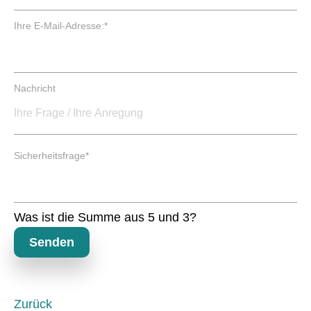
i
c
P
Ihre E-Mail-Adresse:
*
h
f
t
l
f
i
e
c
Nachricht
l
h
d
t
f
e
P
l
Sicherheitsfrage
*
f
d
l
i
c
Was ist die Summe aus 5 und 3?
h
t
Senden
f
e
l
d
Zurück