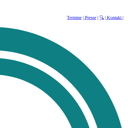
Termine
| Presse
|
🔍
| Kontakt
|