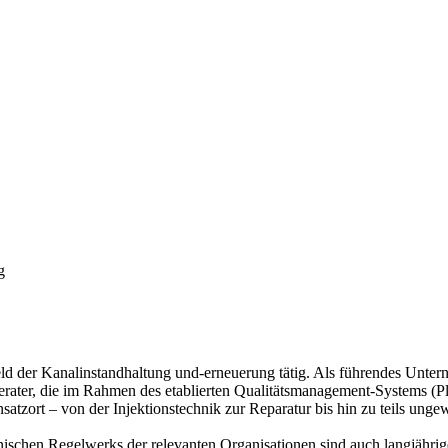
g
 der Kanalinstandhaltung und-erneuerung tätig. Als führendes Unter
erater, die im Rahmen des etablierten Qualitätsmanagement-Systems (Pl
nsatzort – von der Injektionstechnik zur Reparatur bis hin zu teils u
hnischen Regelwerks der relevanten Organisationen sind auch langjährig