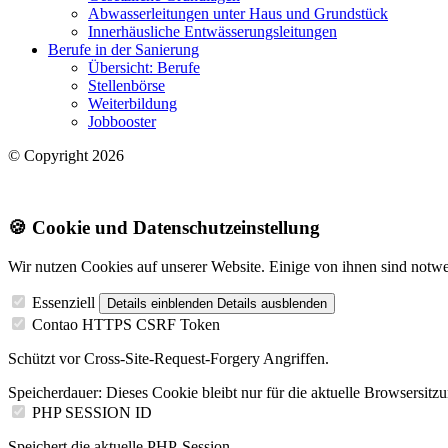
Abwasserleitungen unter Haus und Grundstück
Innerhäusliche Entwässerungsleitungen
Berufe in der Sanierung
Übersicht: Berufe
Stellenbörse
Weiterbildung
Jobbooster
© Copyright 2026
🍪 Cookie und Datenschutzeinstellung
Wir nutzen Cookies auf unserer Website. Einige von ihnen sind notwend
Essenziell
Details einblenden
Details ausblenden
Contao HTTPS CSRF Token
Schützt vor Cross-Site-Request-Forgery Angriffen.
Speicherdauer:
Dieses Cookie bleibt nur für die aktuelle Browsersitz
PHP SESSION ID
Speichert die aktuelle PHP-Session.