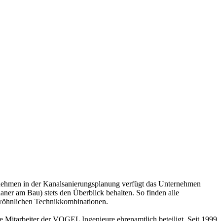
nehmen in der Kanalsanierungsplanung verfügt das Unternehmen
aner am Bau) stets den Überblick behalten. So finden alle
ngewöhnlichen Technikkombinationen.
e Mitarbeiter der VOGEL Ingenieure ehrenamtlich beteiligt. Seit 1999