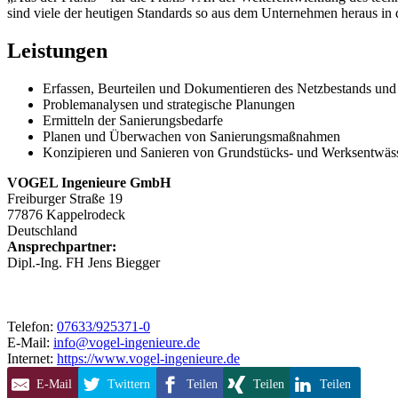
sind viele der heutigen Standards so aus dem Unternehmen heraus in d
Leistungen
Erfassen, Beurteilen und Dokumentieren des Netzbestands und
Problemanalysen und strategische Planungen
Ermitteln der Sanierungsbedarfe
Planen und Überwachen von Sanierungsmaßnahmen
Konzipieren und Sanieren von Grundstücks- und Werksentwäs
VOGEL Ingenieure GmbH
Freiburger Straße 19
77876
Kappelrodeck
Deutschland
Ansprechpartner:
Dipl.-Ing. FH Jens Biegger
Telefon:
07633/925371-0
E-Mail:
info@vogel-ingenieure.de
Internet:
https://www.vogel-ingenieure.de
E-Mail
Twittern
Teilen
Teilen
Teilen