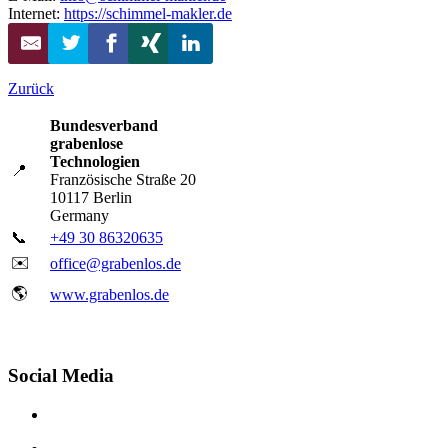
Internet:
https://schimmel-makler.de
Zurück
Bundesverband
grabenlose
Technologien
📍
Französische Straße 20
10117 Berlin
Germany
📞
+49 30 86320635
✉️
office@grabenlos.de
🌎
www.grabenlos.de
Social Media