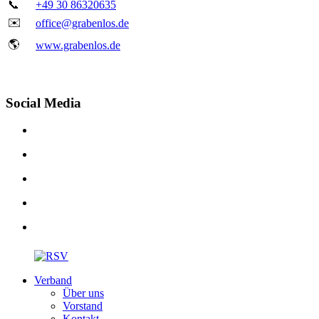
📞
+49 30 86320635
✉️
office@grabenlos.de
🌎
www.grabenlos.de
Social Media
Verband
Über uns
Vorstand
Kontakt