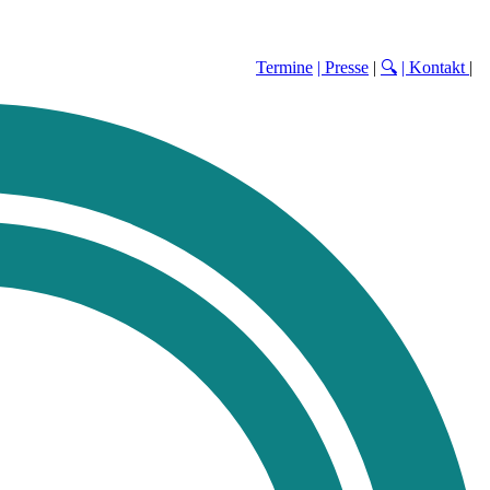
Termine
| Presse
|
🔍
| Kontakt
|