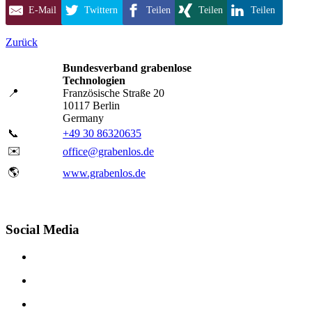
E-Mail
Twittern
Teilen
Teilen
Teilen
Zurück
Bundesverband grabenlose
Technologien
📍
Französische Straße 20
10117 Berlin
Germany
📞
+49 30 86320635
✉️
office@grabenlos.de
🌎
www.grabenlos.de
Social Media