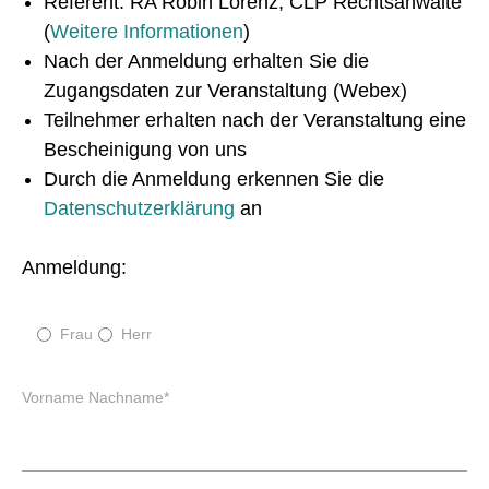
Referent: RA Robin Lorenz, CLP Rechtsanwälte
(
Weitere Informationen
)
Nach der Anmeldung erhalten Sie die
Zugangsdaten zur Veranstaltung (Webex)
Teilnehmer erhalten nach der Veranstaltung eine
Bescheinigung von uns
Durch die Anmeldung erkennen Sie die
Datenschutzerklärung
an
Anmeldung:
Frau
Herr
P
Vorname Nachname
*
f
l
i
c