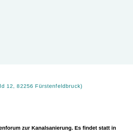
s
p
r
i
n
g
e
n
ld 12, 82256 Fürstenfeldbruck
)
enforum zur Kanalsanierung. Es findet statt in