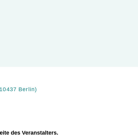
s
p
r
i
n
g
e
n
5
10437 Berlin
)
eite des Veranstalters.