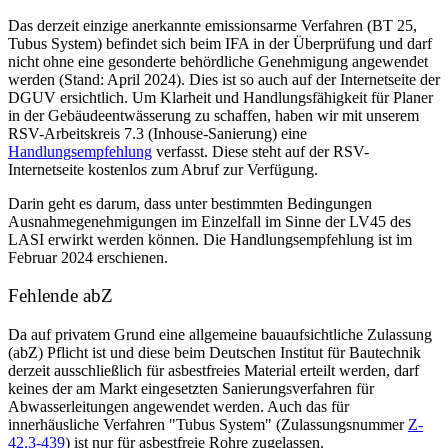
Das derzeit einzige anerkannte emissionsarme Verfahren (BT 25,
Tubus System) befindet sich beim IFA in der Überprüfung und darf
nicht ohne eine gesonderte behördliche Genehmigung angewendet
werden (Stand: April 2024). Dies ist so auch auf der Internetseite der
DGUV ersichtlich. Um Klarheit und Handlungsfähigkeit für Planer
in der Gebäudeentwässerung zu schaffen, haben wir mit unserem
RSV-Arbeitskreis 7.3 (Inhouse-Sanierung) eine
Handlungsempfehlung
verfasst. Diese steht auf der RSV-
Internetseite kostenlos zum Abruf zur Verfügung.
Darin geht es darum, dass unter bestimmten Bedingungen
Ausnahmegenehmigungen im Einzelfall im Sinne der LV45 des
LASI erwirkt werden können. Die Handlungsempfehlung ist im
Februar 2024 erschienen.
Fehlende abZ
Da auf privatem Grund eine allgemeine bauaufsichtliche Zulassung
(abZ) Pflicht ist und diese beim Deutschen Institut für Bautechnik
derzeit ausschließlich für asbestfreies Material erteilt werden, darf
keines der am Markt eingesetzten Sanierungsverfahren für
Abwasserleitungen angewendet werden. Auch das für
innerhäusliche Verfahren "Tubus System" (Zulassungsnummer
Z-
42.3-439
) ist nur für asbestfreie Rohre zugelassen.