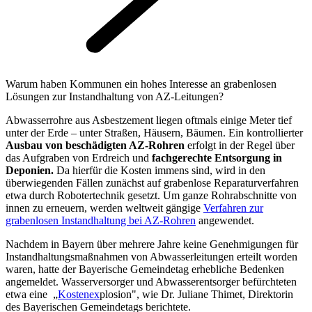
Warum haben Kommunen ein hohes Interesse an grabenlosen
Lösungen zur Instandhaltung von AZ-Leitungen?
Abwasserrohre aus Asbestzement liegen oftmals einige Meter tief
unter der Erde – unter Straßen, Häusern, Bäumen. Ein kontrollierter
Ausbau von beschädigten AZ-Rohren
erfolgt in der Regel über
das Aufgraben von Erdreich und
fachgerechte Entsorgung in
Deponien.
Da hierfür die Kosten immens sind, wird in den
überwiegenden Fällen zunächst auf grabenlose Reparaturverfahren
etwa durch Robotertechnik gesetzt. Um ganze Rohrabschnitte von
innen zu erneuern, werden weltweit gängige
Verfahren zur
grabenlosen Instandhaltung bei AZ-Rohren
angewendet.
Nachdem in Bayern über mehrere Jahre keine Genehmigungen für
Instandhaltungsmaßnahmen von Abwasserleitungen erteilt worden
waren, hatte der Bayerische Gemeindetag erhebliche Bedenken
angemeldet. Wasserversorger und Abwasserentsorger befürchteten
etwa eine „
Kostenex
plosion", wie Dr. Juliane Thimet, Direktorin
des Bayerischen Gemeindetags berichtete.