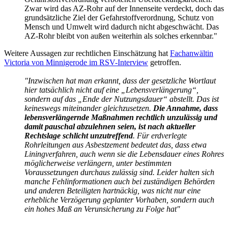
Zwar wird das AZ-Rohr auf der Innenseite verdeckt, doch das
grundsätzliche Ziel der Gefahrstoffverordnung, Schutz von
Mensch und Umwelt wird dadurch nicht abgeschwächt. Das
AZ-Rohr bleibt von außen weiterhin als solches erkennbar."
Weitere Aussagen zur rechtlichen Einschätzung hat
Fachanwältin
Victoria von Minnigerode im RSV-Interview
getroffen.
"Inzwischen hat man erkannt, dass der gesetzliche Wortlaut
hier tatsächlich nicht auf eine „Lebensverlängerung“,
sondern auf das „Ende der Nutzungsdauer“ abstellt. Das ist
keineswegs miteinander gleichzusetzen.
Die Annahme, dass
lebensverlängernde Maßnahmen rechtlich unzulässig und
damit pauschal abzulehnen seien, ist nach aktueller
Rechtslage schlicht unzutreffend
. Für erdverlegte
Rohrleitungen aus Asbestzement bedeutet das, dass etwa
Liningverfahren, auch wenn sie die Lebensdauer eines Rohres
möglicherweise verlängern, unter bestimmten
Voraussetzungen durchaus zulässig sind. Leider halten sich
manche Fehlinformationen auch bei zuständigen Behörden
und anderen Beteiligten hartnäckig, was nicht nur eine
erhebliche Verzögerung geplanter Vorhaben, sondern auch
ein hohes Maß an Verunsicherung zu Folge hat"